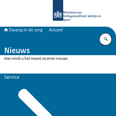
Naar de homepage van Informatiepun
Ministerie van
Volksgezondheid, Welzijn en
Sport
Dwang in de zorg
Actueel
Vu
Nieuws
Hier vindt u het meest recente nieuws
Service