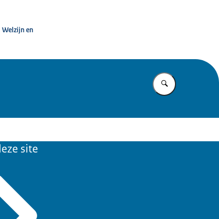
t dwang in de zorg
 Welzijn en
Vul in wat u z
eze site