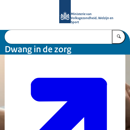
Naar de homepage van Informatiepun
Ministerie van
Volksgezondheid, Welzijn en
Sport
Vu
Dwang in de zorg