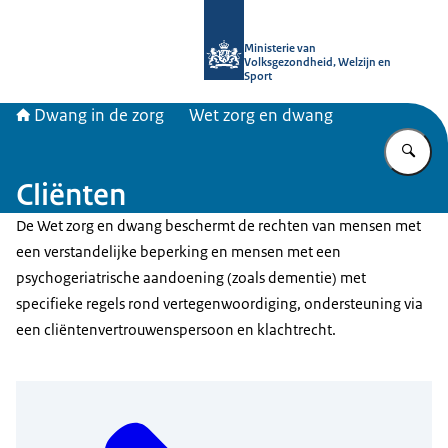
Naar de homepage van Informatiepun
Ministerie van
Volksgezondheid, Welzijn en
Sport
Dwang in de zorg
Wet zorg en dwang
Vu
Cliënten
De Wet zorg en dwang beschermt de rechten van mensen met
een verstandelijke beperking en mensen met een
psychogeriatrische aandoening (zoals dementie) met
specifieke regels rond vertegenwoordiging, ondersteuning via
een cliëntenvertrouwenspersoon en klachtrecht.