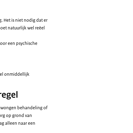
 Het is niet nodig dat er
oet natuurlijk wel reëel
 door een psychische
el onmiddellijk
regel
edwongen behandeling of
zorg op grond van
ag alleen naar een