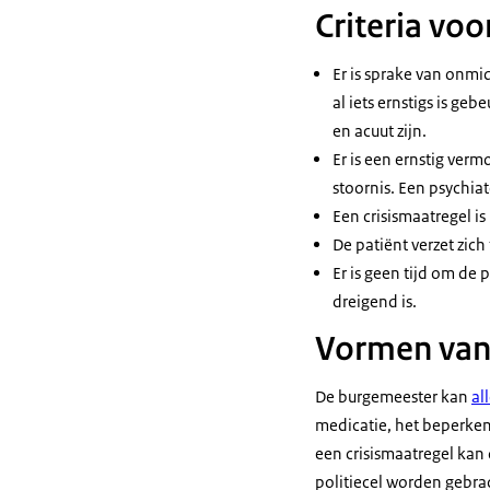
Criteria voo
Er is sprake van onmid
al iets ernstigs is ge
en acuut zijn.
Er is een ernstig ver
stoornis. Een psychiat
Een crisismaatregel i
De patiënt verzet zich
Er is geen tijd om de
dreigend is.
Vormen van 
De burgemeester kan
al
medicatie, het beperken
een crisismaatregel kan
politiecel worden gebrac