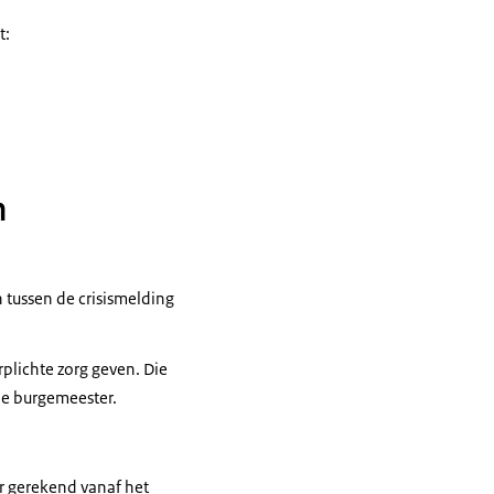
t:
n
n tussen de crisismelding
rplichte zorg geven. Die
de burgemeester.
ur gerekend vanaf het