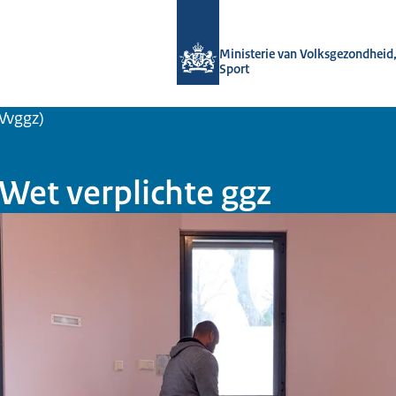
Naar de homepage van Informatiepun
Ministerie van Volksgezondheid,
Sport
Wvggz)
 Wet verplichte ggz