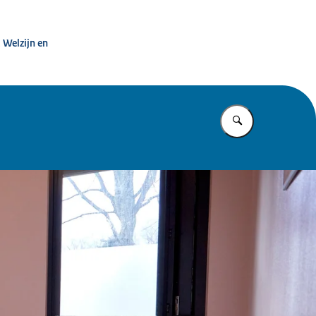
t dwang in de zorg
 Welzijn en
Vul in wat u z