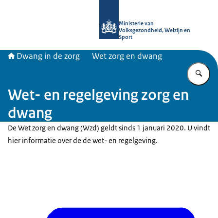
Naar de homepage van Informatiepun
Ministerie van
Volksgezondheid, Welzijn en
Sport
Dwang in de zorg
Wet zorg en dwang
Vu
Wet- en regelgeving zorg en
dwang
De Wet zorg en dwang (Wzd) geldt sinds 1 januari 2020. U vindt
hier informatie over de de wet- en regelgeving.