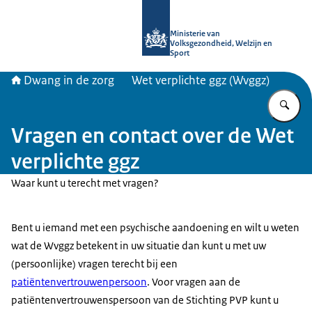
Naar de homepage van Informatiepun
Ministerie van
Volksgezondheid, Welzijn en
Sport
Dwang in de zorg
Wet verplichte ggz (Wvggz)
Vu
Vragen en contact over de Wet
verplichte ggz
Waar kunt u terecht met vragen?
Bent u iemand met een psychische aandoening en wilt u weten
wat de Wvggz betekent in uw situatie dan kunt u met uw
(persoonlijke) vragen terecht bij een
patiëntenvertrouwenpersoon
. Voor vragen aan de
patiëntenvertrouwenspersoon van de Stichting PVP kunt u