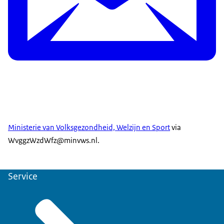
Ministerie van Volksgezondheid, Welzijn en Sport
via
WvggzWzdWfz@minvws.nl.
Service