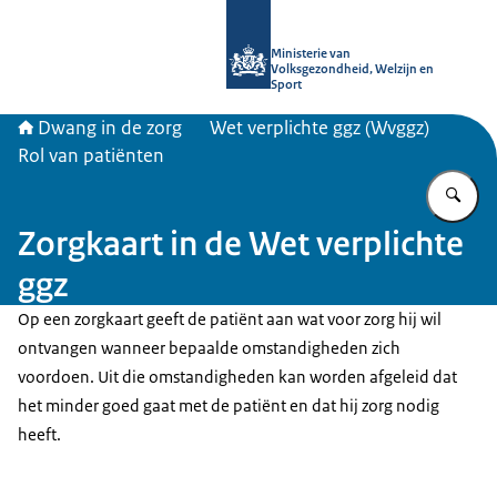
Naar de homepage van Informatiepun
Ministerie van
Volksgezondheid, Welzijn en
Sport
Dwang in de zorg
Wet verplichte ggz (Wvggz)
Rol van patiënten
Vu
Zorgkaart in de Wet verplichte
ggz
Op een zorgkaart geeft de patiënt aan wat voor zorg hij wil
ontvangen wanneer bepaalde omstandigheden zich
voordoen. Uit die omstandigheden kan worden afgeleid dat
het minder goed gaat met de patiënt en dat hij zorg nodig
heeft.