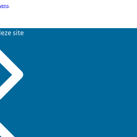
evens
.
eze site