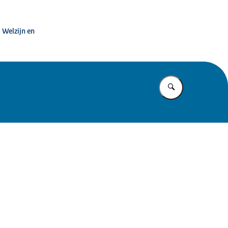
t dwang in de zorg
 Welzijn en
Vul in wat u z