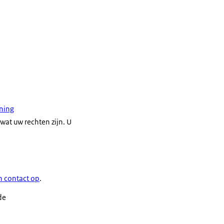
ning
at uw rechten zijn. U
 contact op
.
 de