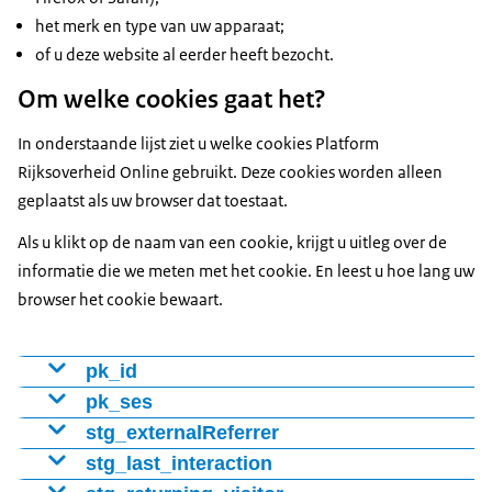
het merk en type van uw apparaat;
of u deze website al eerder heeft bezocht.
Om welke cookies gaat het?
In onderstaande lijst ziet u welke cookies Platform
Rijksoverheid Online gebruikt. Deze cookies worden alleen
geplaatst als uw browser dat toestaat.
Als u klikt op de naam van een cookie, krijgt u uitleg over de
informatie die we meten met het cookie. En leest u hoe lang uw
browser het cookie bewaart.
pk_id
Cookie voor het onderscheiden van bezoekers met een
pk_ses
nummer (ID). Hiermee stellen we vast of het om een
Cookie houdt bij welke webpagina's de bezoeker
stg_externalReferrer
nieuwe of terugkerende bezoeker gaat.
bekeek.
Cookie houdt bij vanaf welke website of welke
stg_last_interaction
webpagina de bezoeker naar de website kwam.