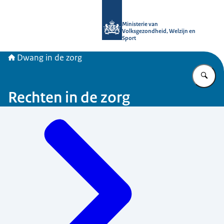
Naar de homepage van Informatiepun
Ministerie van
Volksgezondheid, Welzijn en
Sport
Dwang in de zorg
Vu
Rechten in de zorg
Menu