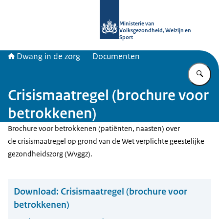
Naar de homepage van Informatiepun
Ministerie van
Volksgezondheid, Welzijn en
Sport
Dwang in de zorg
Documenten
Vu
Crisismaatregel (brochure voor
betrokkenen)
Brochure voor betrokkenen (patiënten, naasten) over
de crisismaatregel op grond van de Wet verplichte geestelijke
gezondheidszorg (Wvggz).
Download:
Crisismaatregel (brochure voor
betrokkenen)