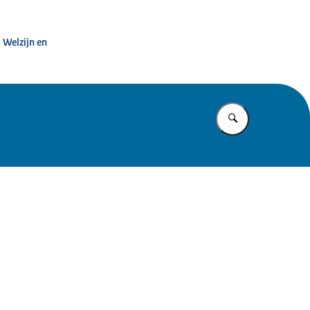
t dwang in de zorg
 Welzijn en
Vul in wat u z