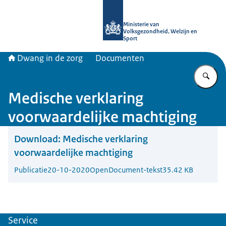
Naar de homepage van Informatiepun
Ministerie van
Volksgezondheid, Welzijn en
Sport
Dwang in de zorg
Documenten
Vu
Medische verklaring
voorwaardelijke machtiging
Download:
Medische verklaring
voorwaardelijke machtiging
Publicatie
20-10-2020
OpenDocument-tekst
35.42 KB
Service