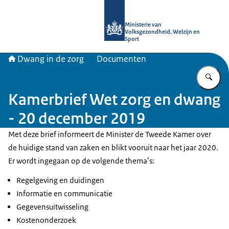
Naar de homepage van Informatiepun
Ministerie van
Volksgezondheid, Welzijn en
Sport
Dwang in de zorg
Documenten
Vu
Kamerbrief Wet zorg en dwang
- 20 december 2019
Met deze brief informeert de Minister de Tweede Kamer over
de huidige stand van zaken en blikt vooruit naar het jaar 2020.
Er wordt ingegaan op de volgende thema’s:
Regelgeving en duidingen
Informatie en communicatie
Gegevensuitwisseling
Kostenonderzoek