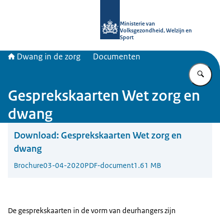
Naar de homepage van Informatiepun
Ministerie van
Volksgezondheid, Welzijn en
Sport
Dwang in de zorg
Documenten
Vu
Gesprekskaarten Wet zorg en
dwang
Download:
Gesprekskaarten Wet zorg en
dwang
Brochure
03-04-2020
PDF-document
1.61 MB
De gesprekskaarten in de vorm van deurhangers zijn