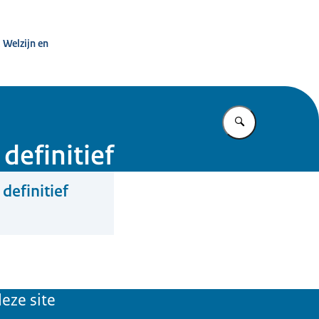
t dwang in de zorg
 Welzijn en
Vul in wat u z
definitief
definitief
eze site