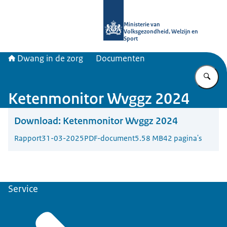
Naar de homepage van Informatiepun
Ministerie van
Volksgezondheid, Welzijn en
Sport
Dwang in de zorg
Documenten
Vu
Ketenmonitor Wvggz 2024
Download:
Ketenmonitor Wvggz 2024
Rapport
31-03-2025
PDF-document
5.58 MB
42 pagina's
Service