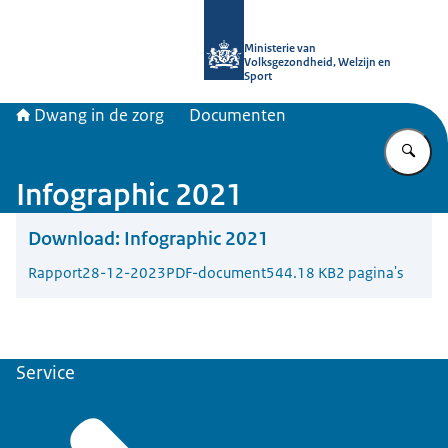
Naar de homepage van Informatiepun
Ministerie van
Volksgezondheid, Welzijn en
Sport
Dwang in de zorg
Documenten
Vu
Infographic 2021
Download:
Infographic 2021
Rapport
28-12-2023
PDF-document
544.18 KB
2 pagina's
Service