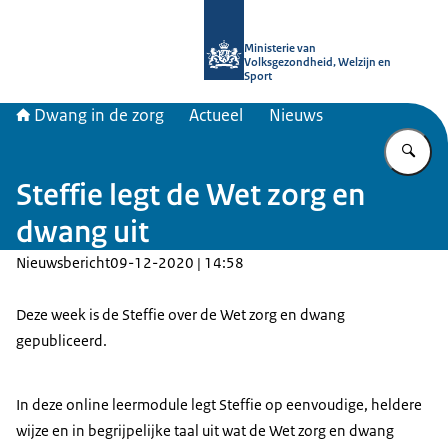
Naar de homepage van Informatiepun
Ministerie van
Volksgezondheid, Welzijn en
Sport
Dwang in de zorg
Actueel
Nieuws
Vu
Steffie legt de Wet zorg en
dwang uit
Nieuwsbericht
09-12-2020 | 14:58
Deze week is de Steffie over de Wet zorg en dwang
gepubliceerd.
In deze online leermodule legt Steffie op eenvoudige, heldere
wijze en in begrijpelijke taal uit wat de Wet zorg en dwang