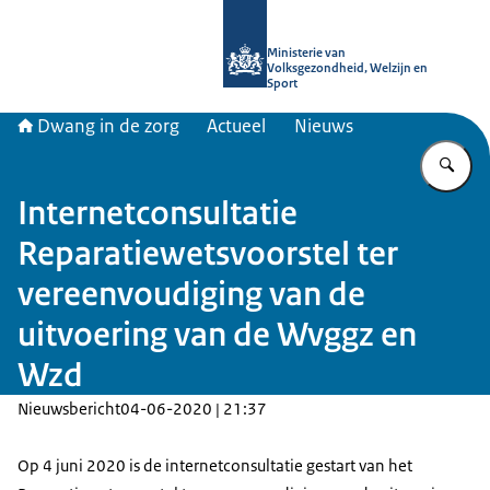
Naar de homepage van Informatiepun
Ministerie van
Volksgezondheid, Welzijn en
Sport
Dwang in de zorg
Actueel
Nieuws
Vu
Internetconsultatie
Reparatiewetsvoorstel ter
vereenvoudiging van de
uitvoering van de Wvggz en
Wzd
Nieuwsbericht
04-06-2020 | 21:37
Op 4 juni 2020 is de internetconsultatie gestart van het